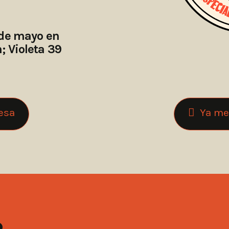
 de mayo en
 Violeta 39
esa
Ya me