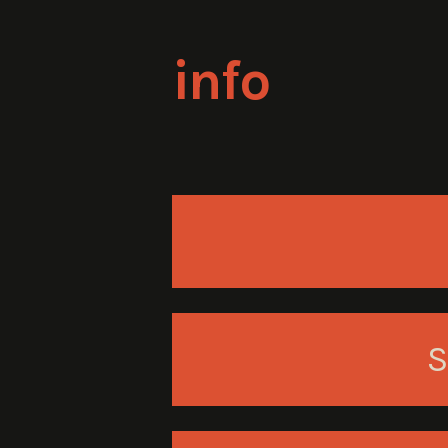
info
S