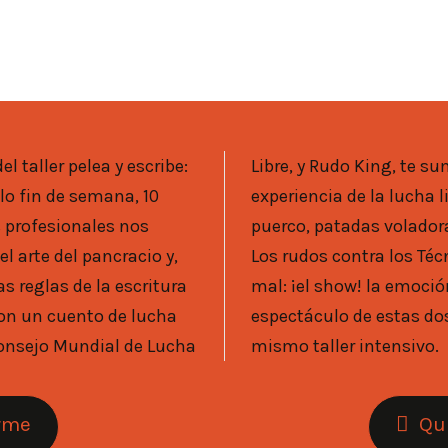
l taller pelea y escribe:
, te sumergirán en la
 profesionales nos
as y la de a caballo.
l arte del pancracio y,
cnicos, el bien contra el
s reglas de la escritura
emoción, el dolor, el
con un cuento de lucha
 dos disciplinas en un
mismo taller intensivo.
irme
Qu