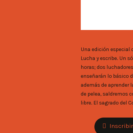
Una edición especial de
Libre, y Rudo King
Lucha y escribe. Un sólo fin de semana, 10
experiencia de la lucha libre: manita de
horas; dos luchadores
puerco, patadas volador
enseñarán lo básico de
Los rudos contra los Té
además de aprender la
mal: ¡el show! la 
de pelea, saldremos 
espectáculo de estas
libre. El sagrado del Consejo Mundial de Lucha
Inscrib